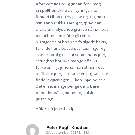
efter kort tids brug (inden for 1 mdr)
simpelthen skilte ad i syningerne,
firmaet tilbød en ny jakke og rep, men
min søn var ikke særlig tryg ved den
aftale af indlysende grunde så han bad
om at handlen måtte gå retur.
Nu siger de at han kan få tilgode bevis,
fordi de har tilbudt disse læsninger og
ikke er forpligtet til at sende hans penge
retur (han har ikke mange på SU i
forvejen) – jeg mener han et i sin ret til
at få sine penge retur, men jeg kan ikke
finde lovgivningen,.,,..kan i hjælpe os?
Det er ret mange penge de jo bare
beholder på et, mener jeg falsk
grundlag!
Håber på jeres hjælp.
Peter Fogh Knudsen
23. september 2017 kl. 14:04
siger: