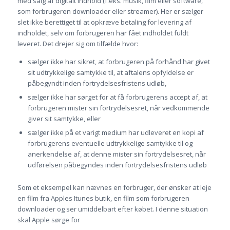
med salg af digitalt indhold (f.eks. musik, film eller software,
som forbrugeren downloader eller streamer). Her er sælger
slet ikke berettiget til at opkræve betaling for levering af
indholdet, selv om forbrugeren har fået indholdet fuldt
leveret. Det drejer sig om tilfælde hvor:
sælger ikke har sikret, at forbrugeren på forhånd har givet
sit udtrykkelige samtykke til, at aftalens opfyldelse er
påbegyndt inden fortrydelsesfristens udløb,
sælger ikke har sørget for at få forbrugerens accept af, at
forbrugeren mister sin fortrydelsesret, når vedkommende
giver sit samtykke, eller
sælger ikke på et varigt medium har udleveret en kopi af
forbrugerens eventuelle udtrykkelige samtykke til og
anerkendelse af, at denne mister sin fortrydelsesret, når
udførelsen påbegyndes inden fortrydelsesfristens udløb
Som et eksempel kan nævnes en forbruger, der ønsker at leje
en film fra Apples Itunes butik, en film som forbrugeren
downloader og ser umiddelbart efter købet. I denne situation
skal Apple sørge for