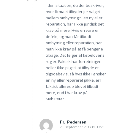
I den situation, du der beskriver,
hvor firmaet tilbyder jer valget
mellem ombytning til en ny eller
reparation, har I ikke juridisk set
krav på mere. Hvis en vare er
defekt, og man får tilbudt
ombytning eller reparation, har
man ikke krav på at få pengene
tilbage. Det følger af købelovens
regler. Faktisk har forretningen
heller ikke pligt til at tilbyde et
tilgodebevis, så hvis ikke I ønsker
en ny eller repareret jakke, er I
faktisk allerede blevet tilbudt
mere, end I har krav på.
Mvh Peter
Fr. Pedersen
23. september 2017 kl. 17:20
siger: