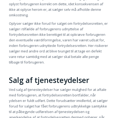
oplyst forbrugeren korrekt om dette, idet konsekvensen af
ikke at oplyse herom er, at sælger selv må afholde denne
omkostning.
Oplyser sælger ikke forud for salget om fortrydelsesretten, er
sælger i tilfælde af forbrugerens udnyttelse af
fortrydelsesretten ikke berettiget til at opkræve forbrugeren
den eventuelle værdiforringelse, varen har været udsat for,
inden forbrugeren udnyttede fortrydelsesretten. Her risikerer
sælger med andre ord at blive tvunget til at tage en defekt
vare retur samtidig med at sælger skal betale alle penge
tilbage til forbrugeren.
Salg af tjenesteydelser
Ved salg af tjenesteydelser har sælger mulighed for at aftale
med forbrugeren, at fortrydelsesretten bortfalder, når
ydelsen er fuldt udført. Dette forudsætter imidlertid, at sælger
forud for salget har fået forbrugerens udtrykkelige samtykke
til at påbegynde udførelsen af tjenesteydelsen og
anerkendelse af at fortrydelsesretten dermed ophører, når