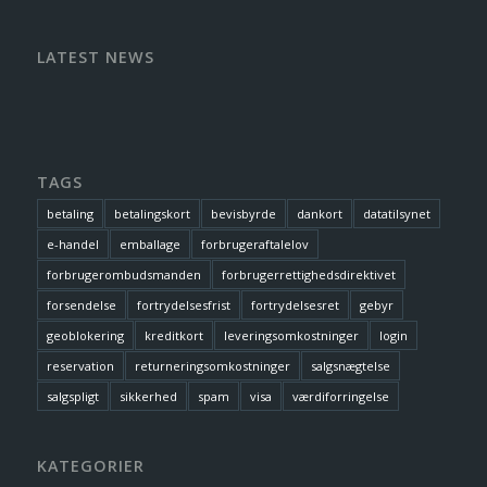
LATEST NEWS
TAGS
betaling
betalingskort
bevisbyrde
dankort
datatilsynet
e-handel
emballage
forbrugeraftalelov
forbrugerombudsmanden
forbrugerrettighedsdirektivet
forsendelse
fortrydelsesfrist
fortrydelsesret
gebyr
geoblokering
kreditkort
leveringsomkostninger
login
reservation
returneringsomkostninger
salgsnægtelse
salgspligt
sikkerhed
spam
visa
værdiforringelse
KATEGORIER