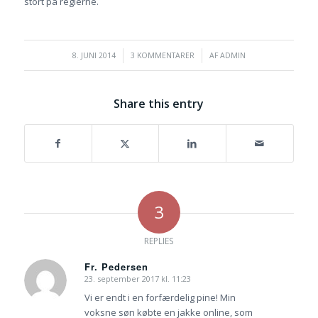
stort på reglerne.
/
/
8. JUNI 2014
3 KOMMENTARER
AF
ADMIN
Share this entry
3
REPLIES
Fr. Pedersen
23. september 2017 kl. 11:23
siger:
Vi er endt i en forfærdelig pine! Min
voksne søn købte en jakke online, som