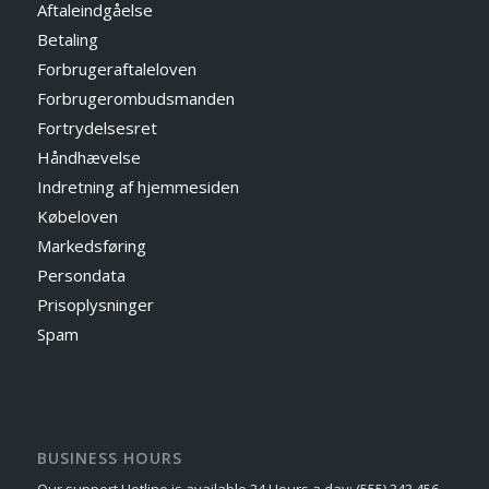
Aftaleindgåelse
Betaling
Forbrugeraftaleloven
Forbrugerombudsmanden
Fortrydelsesret
Håndhævelse
Indretning af hjemmesiden
Købeloven
Markedsføring
Persondata
Prisoplysninger
Spam
BUSINESS HOURS
Our support Hotline is available 24 Hours a day: (555) 343 456