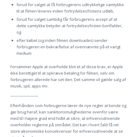
forud for salget at få forbrugerens udtrykkelige samtykke
til at filmen leveres inden fortrydelsesfristens udløb,
forud for salget samtidig får forbrugerens accept af at
dette samtykke betyder at fortrydelsesfristen bortfalder,
og
efter købet (og inden filmen downloades) sender
forbrugeren en bekræftelse af ovennævnte på et varigt
medium
Forsømmer Apple at overholde blot et af disse krav, er Apple
ikke berettiget til at opkræve betaling for filmen, selv om
forbrugeren allerede har set den. Det samme vil gælde salg af
musik, spil, apps mv.
———————
Efterhånden som forbrugerne lærer de nye regler at kende og
gør brug heraf, kan sanktionsmulighederne ovenfor være
med til i højere grad end hidtil at sikre, at erhvervsdrivende
overholder reglerne på området. Det kan i hvert fald få ret
store økonomiske konsekvenser for erhvervsdrivende at se