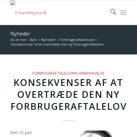
Nyheder
Du er her:
Start
/
Nyheder
/
Forbrugeraftaleloven
/
Konsekvenser af at overtræde den ny forbrugeraftalelov
FORBRUGERAFTALELOVEN
,
HÅNDHÆVELSE
KONSEKVENSER AF AT
OVERTRÆDE DEN NY
FORBRUGERAFTALELOV
Den 13. juni