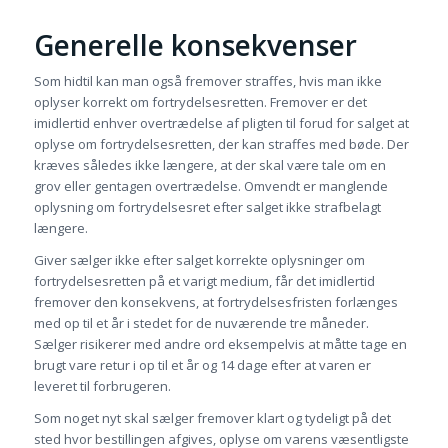
Generelle konsekvenser
Som hidtil kan man også fremover straffes, hvis man ikke
oplyser korrekt om fortrydelsesretten. Fremover er det
imidlertid enhver overtrædelse af pligten til forud for salget at
oplyse om fortrydelsesretten, der kan straffes med bøde. Der
kræves således ikke længere, at der skal være tale om en
grov eller gentagen overtrædelse. Omvendt er manglende
oplysning om fortrydelsesret efter salget ikke strafbelagt
længere.
Giver sælger ikke efter salget korrekte oplysninger om
fortrydelsesretten på et varigt medium, får det imidlertid
fremover den konsekvens, at fortrydelsesfristen forlænges
med op til et år i stedet for de nuværende tre måneder.
Sælger risikerer med andre ord eksempelvis at måtte tage en
brugt vare retur i op til et år og 14 dage efter at varen er
leveret til forbrugeren.
Som noget nyt skal sælger fremover klart og tydeligt på det
sted hvor bestillingen afgives, oplyse om varens væsentligste