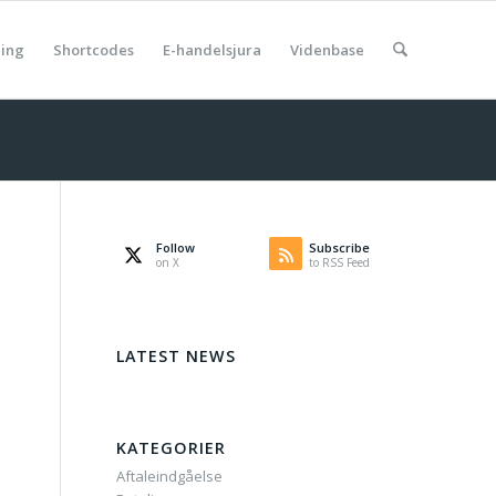
ning
Shortcodes
E-handelsjura
Videnbase
Follow
Subscribe
on X
to RSS Feed
LATEST NEWS
KATEGORIER
Aftaleindgåelse