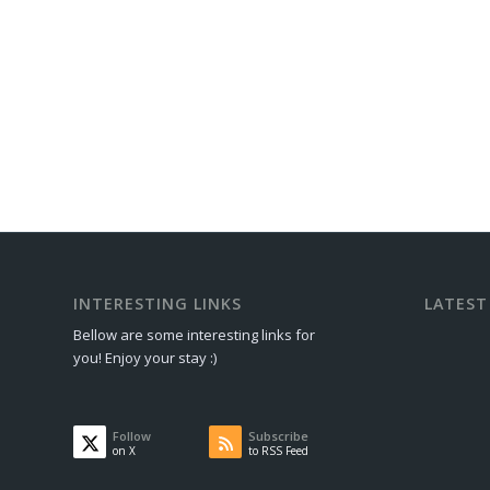
INTERESTING LINKS
LATEST
Bellow are some interesting links for
you! Enjoy your stay :)
Follow
Subscribe
on X
to RSS Feed