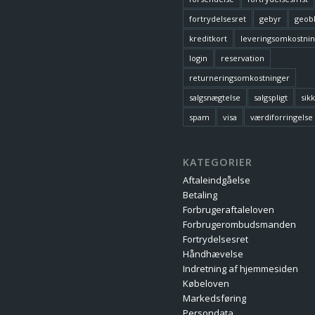
fortrydelsesret
gebyr
geob
kreditkort
leveringsomkostni
login
reservation
returneringsomkostninger
salgsnægtelse
salgspligt
sik
spam
visa
værdiforringelse
KATEGORIER
Aftaleindgåelse
Betaling
Forbrugeraftaleloven
Forbrugerombudsmanden
Fortrydelsesret
Håndhævelse
Indretning af hjemmesiden
Købeloven
Markedsføring
Persondata