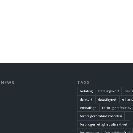
 NEWS
TAGS
betaling
betalingskort
bevi
dankort
datatilsynet
e-hand
emballage
forbrugeraftalelov
forbrugerombudsmanden
forbrugerrettighedsdirektivet
forsendelse
fortrydelsesfrist