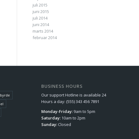
juli 2015
juni 2015
juli 2014
juni 2014
marts 2014
februar 2014
BUSINESS HOURS
Our support Hotline is available 24
sbyrde
Hours a day: (555) 343 456 7891
el
Monday-Friday:
9am to 5pm
Saturday:
10am to 2pm
Sunday:
Closed