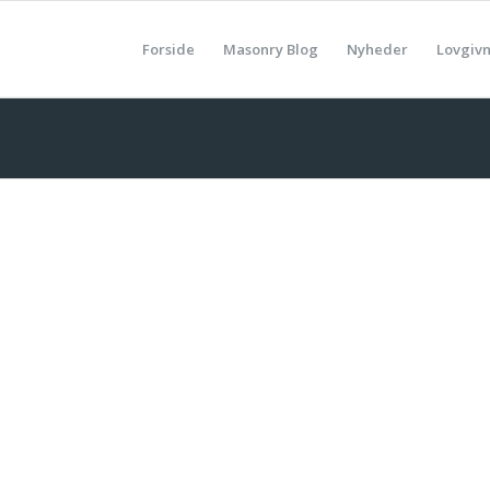
Forside
Masonry Blog
Nyheder
Lovgiv