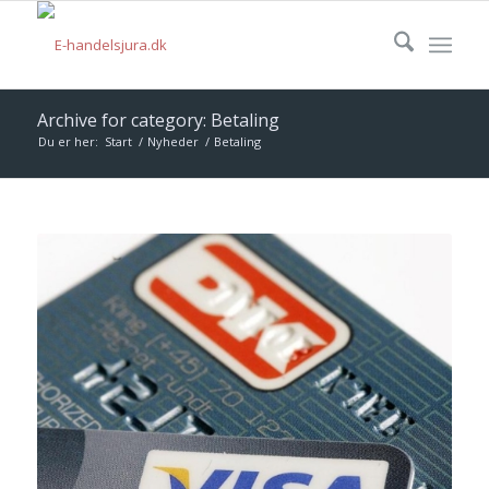
Archive for category: Betaling
Du er her:
Start
/
Nyheder
/
Betaling