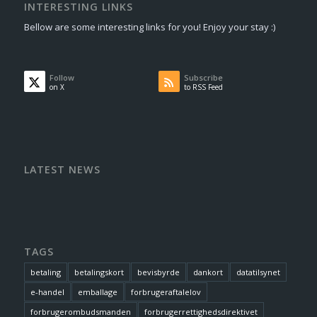
INTERESTING LINKS
Bellow are some interesting links for you! Enjoy your stay :)
Follow
Subscribe
on X
to RSS Feed
LATEST NEWS
TAGS
betaling
betalingskort
bevisbyrde
dankort
datatilsynet
e-handel
emballage
forbrugeraftalelov
forbrugerombudsmanden
forbrugerrettighedsdirektivet