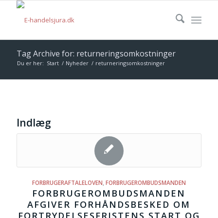
Tag Archive for: returneringsomkostninger
Du er her:
Start
/
Nyheder
/
returneringsomkostninger
Indlæg
FORBRUGERAFTALELOVEN
,
FORBRUGEROMBUDSMANDEN
FORBRUGEROMBUDSMANDEN
AFGIVER FORHÅNDSBESKED OM
FORTRYDELSESFRISTENS START OG