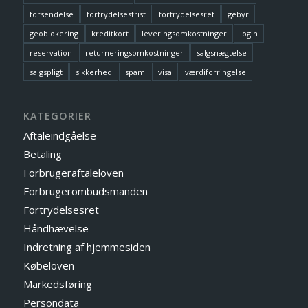
forsendelse
fortrydelsesfrist
fortrydelsesret
gebyr
geoblokering
kreditkort
leveringsomkostninger
login
reservation
returneringsomkostninger
salgsnægtelse
salgspligt
sikkerhed
spam
visa
værdiforringelse
KATEGORIER
Aftaleindgåelse
Betaling
Forbrugeraftaleloven
Forbrugerombudsmanden
Fortrydelsesret
Håndhævelse
Indretning af hjemmesiden
Købeloven
Markedsføring
Persondata