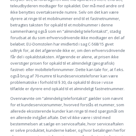
teleudbyderen modtager for opkaldet. Der må med andre ord
ikke benyttes overtakserede numre. Selv om det kan være
dyrere at ringe til et mobilnummer end til et fastnetnummer,
betragtes taksten for opkald til et mobilnummer i denne
sammenhæng også som en “almindelig telefontakst”, stadig
forudsat at du som erhvervsdrivende ikke modtager en del af
beløbet. EU-Domstolen har imidlertid i sag C-568/15 givet
udtryk for, at det afgørende ikke er, om den erhvervsdrivende
får del i opkaldstaksten. Afgørende er alene, at prisen ikke
overstiger prisen for opkald til et almindeligt (geografisk)
fastnet- eller mobiltelefonnummer. Dette kan tale for, at f.eks.
også brug af 70-numre til kundeservicetelefoner kan være
problematiske i forhold til § 30, da opkald til disse i visse
tilfælde er dyrere end opkald til et almindeligt fastnetnummer.
Ovennævnte om “almindelig telefontakst” gælder som nævnt
for et kundeservicenummer, hvorved forstås et nummer, som
allerede eksisterende kunder kan ringe til med spørgsmål om
en allerede indgået aftale. Det vil ikke være i strid med
bestemmelsen at sælge en serviceaftale, hvor serviceaftalen
er selve produktet, kunderne køber, og hvor betalingen herfor