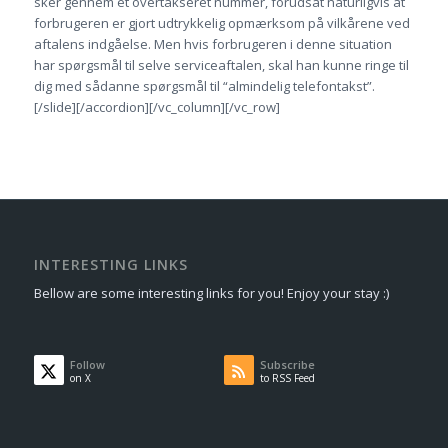
sker gennem et overtakseret nummer, forudsat naturligvis at
forbrugeren er gjort udtrykkelig opmærksom på vilkårene ved
aftalens indgåelse. Men hvis forbrugeren i denne situation
har spørgsmål til selve serviceaftalen, skal han kunne ringe til
dig med sådanne spørgsmål til “almindelig telefontakst”.
[/slide][/accordion][/vc_column][/vc_row]
INTERESTING LINKS
Bellow are some interesting links for you! Enjoy your stay :)
Follow
Subscribe
on X
to RSS Feed