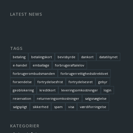
LATEST NEWS
TAGS
betaling
betalingskort
bevisbyrde
dankort
datatilsynet
e-handel
emballage
forbrugeraftalelov
forbrugerombudsmanden
forbrugerrettighedsdirektivet
forsendelse
fortrydelsesfrist
fortrydelsesret
gebyr
geoblokering
kreditkort
leveringsomkostninger
login
reservation
returneringsomkostninger
salgsnægtelse
salgspligt
sikkerhed
spam
visa
værdiforringelse
KATEGORIER