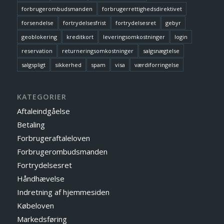
forbrugerombudsmanden
forbrugerrettighedsdirektivet
forsendelse
fortrydelsesfrist
fortrydelsesret
gebyr
geoblokering
kreditkort
leveringsomkostninger
login
reservation
returneringsomkostninger
salgsnægtelse
salgspligt
sikkerhed
spam
visa
værdiforringelse
KATEGORIER
Aftaleindgåelse
Betaling
Forbrugeraftaleloven
Forbrugerombudsmanden
Fortrydelsesret
Håndhævelse
Indretning af hjemmesiden
Købeloven
Markedsføring