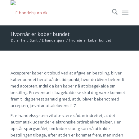
Hvornår er køber bundet
Du er her:
Start
/
E-handelsjura
/
Hvornår er køber bundet
Accepterer køber dit tilbud ved at afgive en bestilling, bliver
køber bundet heraf på det tidspunkt, hvor du bliver bekendt
med accepten. Indtil da kan køber nå at tilbagekalde sin
bestilling. En eventuel tilbagekaldelse skal dog være kommet
frem til dig senest samtidig med, at du bliver bekendt med
accepten, jævnfør aftalelovens § 7.
Et e-handelssystem vil ofte være sådan indrettet, at det
automatisk udsender elektroniske ordrebekræftelser. Her
opstår spørgsmålet, om køber stadig kan nå at kalde
bestillingen tilbage, efter at den er kommet frem, men inden