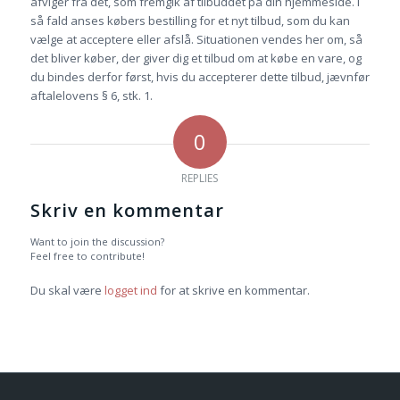
afviger fra det, som fremgik af tilbuddet på din hjemmeside. I
så fald anses købers bestilling for et nyt tilbud, som du kan
vælge at acceptere eller afslå. Situationen vendes her om, så
det bliver køber, der giver dig et tilbud om at købe en vare, og
du bindes derfor først, hvis du accepterer dette tilbud, jævnfør
aftalelovens § 6, stk. 1.
0
REPLIES
Skriv en kommentar
Want to join the discussion?
Feel free to contribute!
Du skal være
logget ind
for at skrive en kommentar.