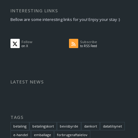
INTERESTING LINKS
Bellow are some interesting links for you! Enjoy your stay :)
Follow
Subscribe
on X
to RSS Feed
LATEST NEWS
TAGS
betaling
betalingskort
bevisbyrde
dankort
datatilsynet
e-handel
emballage
forbrugeraftalelov