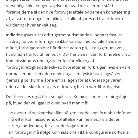
væsentlige blot en gentagelse af, hvad der allerede står i
forarbejderne til den nye forbrugeraftalelov samt en konstatering
af, at værdiforringelsen altid vil skulle afgøres ud fra en konkret
vurdering i hver enkelt sag.
Indledningsvis slår Forbrugerombudsmanden i notatet fast, at
fradrag for værdiforringelse ikke kan komme på tale, hvis den
måde, forbrugeren har håndteret varen på, ikke ligger ud over,
hvad man har lov til i en butik. Der henvises i den forbindelse til EU-
Kommissionens retningslinjer for fortolkning af
forbrugerrettighedsdirektivet, hvorefter en forbruger, hvis en vare
normalt er udstillet uden emballage i en fysisk butik, også ved
fjernsalg bør kunne åbne emballagen for at undersøge varen,
uden at der skal foretages et fradrag for en værdiforringelse.
Der henvises også til eksempler fra Kommissionens retningslinjer
på, hvad der vil ligge ud over, hvad man må:
en eventuel beskyttelsesfilm på genstande som fx mobiltelefoner
må efter Kommissionens opfattelse kun fjernes, hvis det er
strengt nødvendigt for at undersøge varen
en forbruger må ifølge Kommissionen ikke konfigurere software