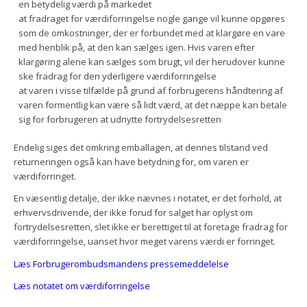
en betydelig værdi på markedet
at fradraget for værdiforringelse nogle gange vil kunne opgøres
som de omkostninger, der er forbundet med at klargøre en vare
med henblik på, at den kan sælges igen. Hvis varen efter
klargøring alene kan sælges som brugt, vil der herudover kunne
ske fradrag for den yderligere værdiforringelse
at varen i visse tilfælde på grund af forbrugerens håndtering af
varen formentlig kan være så lidt værd, at det næppe kan betale
sig for forbrugeren at udnytte fortrydelsesretten
Endelig siges det omkring emballagen, at dennes tilstand ved
returneringen også kan have betydning for, om varen er
værdiforringet.
En væsentlig detalje, der ikke nævnes i notatet, er det forhold, at
erhvervsdrivende, der ikke forud for salget har oplyst om
fortrydelsesretten, slet ikke er berettiget til at foretage fradrag for
værdiforringelse, uanset hvor meget varens værdi er forringet.
Læs Forbrugerombudsmandens pressemeddelelse
Læs notatet om værdiforringelse