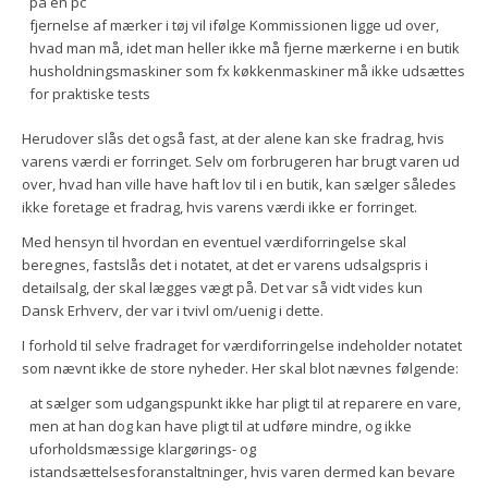
på en pc
fjernelse af mærker i tøj vil ifølge Kommissionen ligge ud over,
hvad man må, idet man heller ikke må fjerne mærkerne i en butik
husholdningsmaskiner som fx køkkenmaskiner må ikke udsættes
for praktiske tests
Herudover slås det også fast, at der alene kan ske fradrag, hvis
varens værdi er forringet. Selv om forbrugeren har brugt varen ud
over, hvad han ville have haft lov til i en butik, kan sælger således
ikke foretage et fradrag, hvis varens værdi ikke er forringet.
Med hensyn til hvordan en eventuel værdiforringelse skal
beregnes, fastslås det i notatet, at det er varens udsalgspris i
detailsalg, der skal lægges vægt på. Det var så vidt vides kun
Dansk Erhverv, der var i tvivl om/uenig i dette.
I forhold til selve fradraget for værdiforringelse indeholder notatet
som nævnt ikke de store nyheder. Her skal blot nævnes følgende:
at sælger som udgangspunkt ikke har pligt til at reparere en vare,
men at han dog kan have pligt til at udføre mindre, og ikke
uforholdsmæssige klargørings- og
istandsættelsesforanstaltninger, hvis varen dermed kan bevare