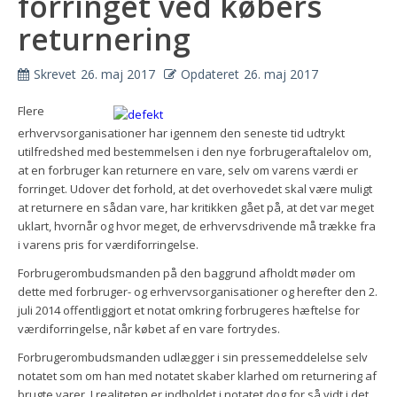
forringet ved købers
returnering
Skrevet
26. maj 2017
Opdateret
26. maj 2017
Flere
erhvervsorganisationer har igennem den seneste tid udtrykt
utilfredshed med bestemmelsen i den nye forbrugeraftalelov om,
at en forbruger kan returnere en vare, selv om varens værdi er
forringet. Udover det forhold, at det overhovedet skal være muligt
at returnere en sådan vare, har kritikken gået på, at det var meget
uklart, hvornår og hvor meget, de erhvervsdrivende må trække fra
i varens pris for værdiforringelse.
Forbrugerombudsmanden på den baggrund afholdt møder om
dette med forbruger- og erhvervsorganisationer og herefter den 2.
juli 2014 offentliggjort et notat omkring forbrugeres hæftelse for
værdiforringelse, når købet af en vare fortrydes.
Forbrugerombudsmanden udlægger i sin pressemeddelelse selv
notatet som om han med notatet skaber klarhed om returnering af
brugte varer. I realiteten er indholdet i notatet dog for så vidt i det