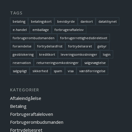
TAGS
betaling
betalingskort
bevisbyrde
dankort
datatilsynet
e-handel
emballage
forbrugeraftalelov
forbrugerombudsmanden
forbrugerrettighedsdirektivet
forsendelse
fortrydelsesfrist
fortrydelsesret
gebyr
geoblokering
kreditkort
leveringsomkostninger
login
reservation
returneringsomkostninger
salgsnægtelse
salgspligt
sikkerhed
spam
visa
værdiforringelse
KATEGORIER
Aftaleindgåelse
Betaling
Forbrugeraftaleloven
Forbrugerombudsmanden
Fortrydelsesret