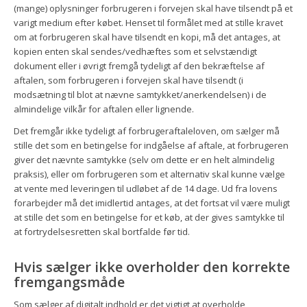
(mange) oplysninger forbrugeren i forvejen skal have tilsendt på et
varigt medium efter købet. Henset til formålet med at stille kravet
om at forbrugeren skal have tilsendt en kopi, må det antages, at
kopien enten skal sendes/vedhæftes som et selvstændigt
dokument eller i øvrigt fremgå tydeligt af den bekræftelse af
aftalen, som forbrugeren i forvejen skal have tilsendt (i
modsætning til blot at nævne samtykket/anerkendelsen) i de
almindelige vilkår for aftalen eller lignende.
Det fremgår ikke tydeligt af forbrugeraftaleloven, om sælger må
stille det som en betingelse for indgåelse af aftale, at forbrugeren
giver det nævnte samtykke (selv om dette er en helt almindelig
praksis), eller om forbrugeren som et alternativ skal kunne vælge
at vente med leveringen til udløbet af de 14 dage. Ud fra lovens
forarbejder må det imidlertid antages, at det fortsat vil være muligt
at stille det som en betingelse for et køb, at der gives samtykke til
at fortrydelsesretten skal bortfalde før tid.
Hvis sælger ikke overholder den korrekte
fremgangsmåde
Som sælger af digitalt indhold er det vigtigt at overholde