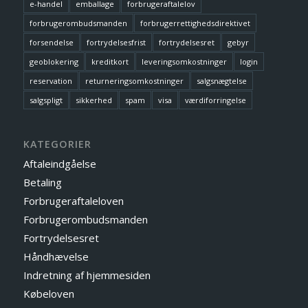
e-handel
emballage
forbrugeraftalelov
forbrugerombudsmanden
forbrugerrettighedsdirektivet
forsendelse
fortrydelsesfrist
fortrydelsesret
gebyr
geoblokering
kreditkort
leveringsomkostninger
login
reservation
returneringsomkostninger
salgsnægtelse
salgspligt
sikkerhed
spam
visa
værdiforringelse
KATEGORIER
Aftaleindgåelse
Betaling
Forbrugeraftaleloven
Forbrugerombudsmanden
Fortrydelsesret
Håndhævelse
Indretning af hjemmesiden
Købeloven