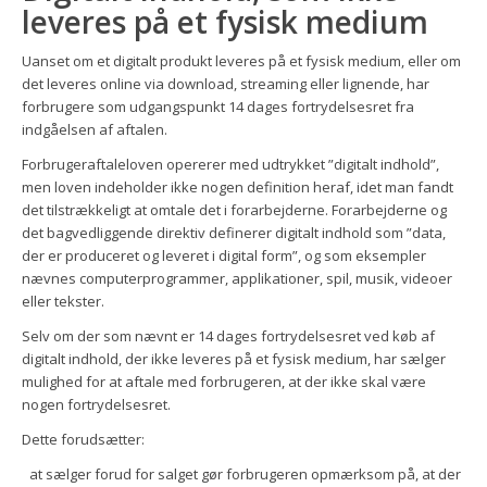
leveres på et fysisk medium
Uanset om et digitalt produkt leveres på et fysisk medium, eller om
det leveres online via download, streaming eller lignende, har
forbrugere som udgangspunkt 14 dages fortrydelsesret fra
indgåelsen af aftalen.
Forbrugeraftaleloven opererer med udtrykket ”digitalt indhold”,
men loven indeholder ikke nogen definition heraf, idet man fandt
det tilstrækkeligt at omtale det i forarbejderne. Forarbejderne og
det bagvedliggende direktiv definerer digitalt indhold som ”data,
der er produceret og leveret i digital form”, og som eksempler
nævnes computerprogrammer, applikationer, spil, musik, videoer
eller tekster.
Selv om der som nævnt er 14 dages fortrydelsesret ved køb af
digitalt indhold, der ikke leveres på et fysisk medium, har sælger
mulighed for at aftale med forbrugeren, at der ikke skal være
nogen fortrydelsesret.
Dette forudsætter:
at sælger forud for salget gør forbrugeren opmærksom på, at der