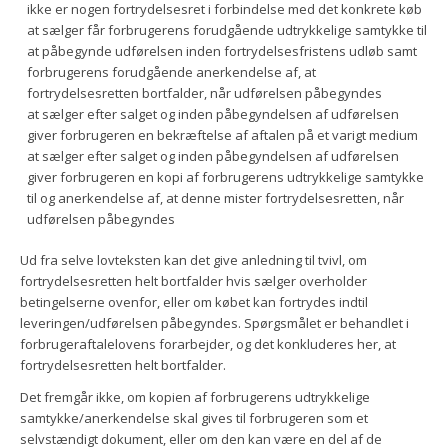
ikke er nogen fortrydelsesret i forbindelse med det konkrete køb
at sælger får forbrugerens forudgående udtrykkelige samtykke til
at påbegynde udførelsen inden fortrydelsesfristens udløb samt
forbrugerens forudgående anerkendelse af, at
fortrydelsesretten bortfalder, når udførelsen påbegyndes
at sælger efter salget og inden påbegyndelsen af udførelsen
giver forbrugeren en bekræftelse af aftalen på et varigt medium
at sælger efter salget og inden påbegyndelsen af udførelsen
giver forbrugeren en kopi af forbrugerens udtrykkelige samtykke
til og anerkendelse af, at denne mister fortrydelsesretten, når
udførelsen påbegyndes
Ud fra selve lovteksten kan det give anledning til tvivl, om
fortrydelsesretten helt bortfalder hvis sælger overholder
betingelserne ovenfor, eller om købet kan fortrydes indtil
leveringen/udførelsen påbegyndes. Spørgsmålet er behandlet i
forbrugeraftalelovens forarbejder, og det konkluderes her, at
fortrydelsesretten helt bortfalder.
Det fremgår ikke, om kopien af forbrugerens udtrykkelige
samtykke/anerkendelse skal gives til forbrugeren som et
selvstændigt dokument, eller om den kan være en del af de