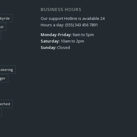
BUSINESS HOURS
Our support Hotline is available 24
sbyrde
Hours a day: (555) 343 456 7891
el
Monday-Friday:
9am to 5pm
Saturday:
10am to 2pm
Sunday:
Closed
lokering
nger
kerhed