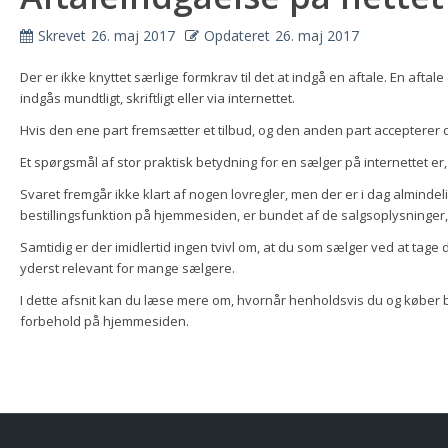
Skrevet
26. maj 2017
Opdateret
26. maj 2017
Der er ikke knyttet særlige formkrav til det at indgå en aftale. En aft
indgås mundtligt, skriftligt eller via internettet.
Hvis den ene part fremsætter et tilbud, og den anden part accepterer de
Et spørgsmål af stor praktisk betydning for en sælger på internettet e
Svaret fremgår ikke klart af nogen lovregler, men der er i dag almind
bestillingsfunktion på hjemmesiden, er bundet af de salgsoplysninger,
Samtidig er der imidlertid ingen tvivl om, at du som sælger ved at ta
yderst relevant for mange sælgere.
I dette afsnit kan du læse mere om, hvornår henholdsvis du og køber bl
forbehold på hjemmesiden.