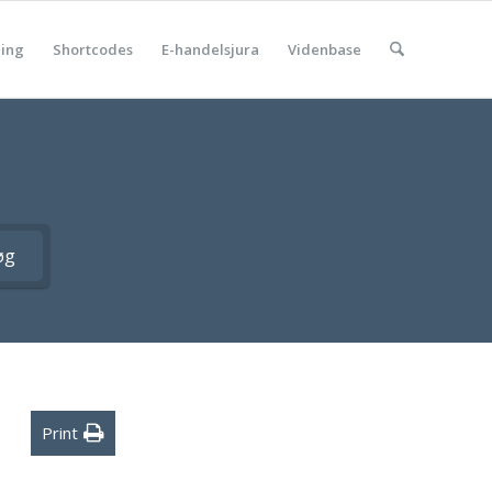
ning
Shortcodes
E-handelsjura
Videnbase
øg
Print