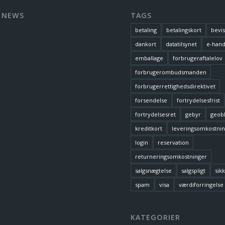
 NEWS
TAGS
betaling
betalingskort
bevi
dankort
datatilsynet
e-hand
emballage
forbrugeraftalelov
forbrugerombudsmanden
forbrugerrettighedsdirektivet
forsendelse
fortrydelsesfrist
fortrydelsesret
gebyr
geob
kreditkort
leveringsomkostni
login
reservation
returneringsomkostninger
salgsnægtelse
salgspligt
sik
spam
visa
værdiforringelse
KATEGORIER