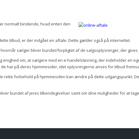
ale er normalt bindende, hvad enten den
tte tilbud, er der indgået en aftale. Dette gælder også på internettet.
r, hvornår sælger bliver bundet/forpligtet af de salgsoplysninger, der giv
elig enighed om, at sælgere med en e-handelsløsning, der indeholder en ege
 de har på deres hjemmesider, idet oplysningerne anses for tilbud fremsa
ge de rette forbehold på hjemmesiden kan ændre på dette udgangspunkt. De
iver bundet af jeres tilkendegivelser samt om dine muligheder for at tage