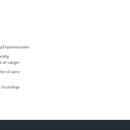
es på hjemmesiden.
ntlig
t af sælger.
tte vil være
 forskellige